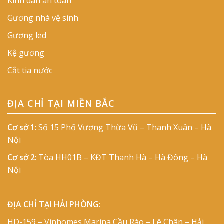
Kính dán an toàn
Gương nhà vệ sinh
Gương led
Kệ gương
Cắt tia nước
ĐỊA CHỈ TẠI MIỀN BẮC
Cơ sở 1
: Số 15 Phố Vương Thừa Vũ – Thanh Xuân – Hà
Nội
Cơ sở 2
: Tòa HH01B – KĐT Thanh Hà – Hà Đông – Hà
Nội
ĐỊA CHỈ TẠI HẢI PHÒNG:
HD-159 – Vinhomes Marina Cầu Rào – Lê Chân – Hải