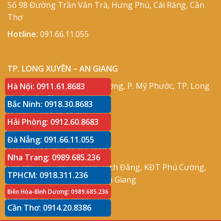
Số 98 Đường Trần Văn Trà, Hưng Phú, Cái Răng, Cần
Thơ
Hotline:
091.66.11.055
TP. LONG XUYÊN – AN GIANG
Địa chỉ:
Số 417 Phạm Cự Lượng, P. Mỹ Phước, TP. Long
Hà Nội: 0911.61.8683
Xuyên, An Giang
Bắc Ninh: 0918.30.8683
Hotline:
091.66.11.055
Hải Phòng: 0912.60.8683
Đà Nẵng: 091.66.11.055
TP. RẠCH GIÁ – KIÊN GIANG
Nha Trang: 0989.685.236
Địa chỉ:
P30 Căn 07 Trần Bạch Đằng, KĐT Phú Cường,
TPHCM: 0918.311.236
P. An Hòa, TP. Rạch Giá, Kiên Giang
Biên Hòa-Bình Dương: 0989.685.236
Hotline:
091.66.11.055
Cần Thơ: 0914.20.8386