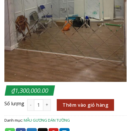
₫
1,300,000.00
Thêm vào giỏ hàng
Danh mục:
MẪU GƯƠNG DÁN TƯỜNG