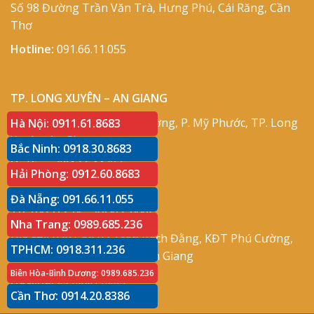
Số 98 Đường Trần Văn Trà, Hưng Phú, Cái Răng, Cần
Thơ
Hotline:
091.66.11.055
TP. LONG XUYÊN – AN GIANG
Địa chỉ:
Số 417 Phạm Cự Lượng, P. Mỹ Phước, TP. Long
Hà Nội: 0911.61.8683
Xuyên, An Giang
Bắc Ninh: 0918.30.8683
Hotline:
091.66.11.055
Hải Phòng: 0912.60.8683
Đà Nẵng: 091.66.11.055
TP. RẠCH GIÁ – KIÊN GIANG
Nha Trang: 0989.685.236
Địa chỉ:
P30 Căn 07 Trần Bạch Đằng, KĐT Phú Cường,
TPHCM: 0918.311.236
P. An Hòa, TP. Rạch Giá, Kiên Giang
Biên Hòa-Bình Dương: 0989.685.236
Hotline:
091.66.11.055
Cần Thơ: 0914.20.8386