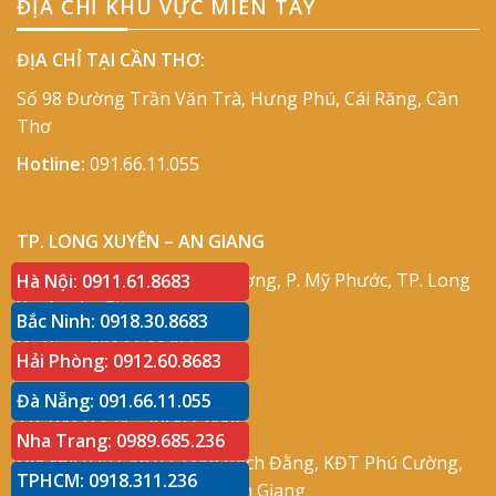
ĐỊA CHỈ KHU VỰC MIỀN TÂY
ĐỊA CHỈ TẠI CẦN THƠ:
Số 98 Đường Trần Văn Trà, Hưng Phú, Cái Răng, Cần
Thơ
Hotline:
091.66.11.055
TP. LONG XUYÊN – AN GIANG
Địa chỉ:
Số 417 Phạm Cự Lượng, P. Mỹ Phước, TP. Long
Hà Nội: 0911.61.8683
Xuyên, An Giang
Bắc Ninh: 0918.30.8683
Hotline:
091.66.11.055
Hải Phòng: 0912.60.8683
Đà Nẵng: 091.66.11.055
TP. RẠCH GIÁ – KIÊN GIANG
Nha Trang: 0989.685.236
Địa chỉ:
P30 Căn 07 Trần Bạch Đằng, KĐT Phú Cường,
TPHCM: 0918.311.236
P. An Hòa, TP. Rạch Giá, Kiên Giang