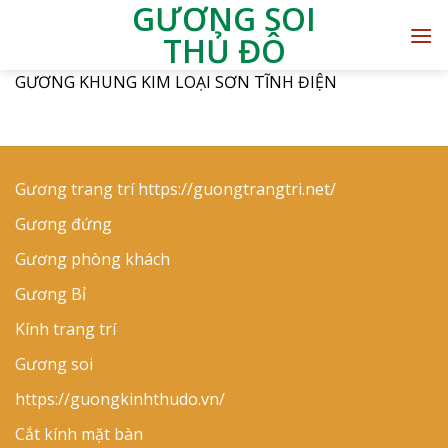
GƯƠNG SOI
THỦ ĐÔ
GƯƠNG KHUNG KIM LOẠI SƠN TĨNH ĐIỆN
Gương trang trí
https://guongtrangtri.net/
Gương đứng
Gương phòng khách
Gương Bỉ
Kính trang trí
Gương soi
https://guongkinhthudo.vn/
Cắt kính mặt bàn