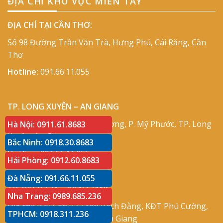
ĐỊA CHỈ KHU VỰC MIỀN TÂY
ĐỊA CHỈ TẠI CẦN THƠ:
Số 98 Đường Trần Văn Trà, Hưng Phú, Cái Răng, Cần
Thơ
Hotline:
091.66.11.055
TP. LONG XUYÊN – AN GIANG
Địa chỉ:
Số 417 Phạm Cự Lượng, P. Mỹ Phước, TP. Long
Hà Nội: 0911.61.8683
Xuyên, An Giang
Bắc Ninh: 0918.30.8683
Hotline:
091.66.11.055
Hải Phòng: 0912.60.8683
Đà Nẵng: 091.66.11.055
TP. RẠCH GIÁ – KIÊN GIANG
Nha Trang: 0989.685.236
Địa chỉ:
P30 Căn 07 Trần Bạch Đằng, KĐT Phú Cường,
TPHCM: 0918.311.236
P. An Hòa, TP. Rạch Giá, Kiên Giang