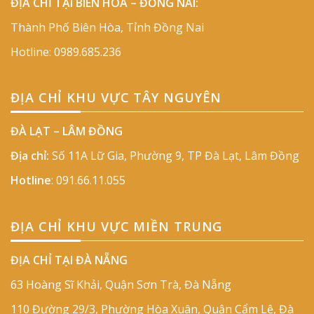
ĐỊA CHỈ TẠI BIÊN HÒA – ĐỒNG NAI:
Thành Phố Biên Hòa, Tỉnh Đồng Nai
Hotline:
0989.685.236
ĐỊA CHỈ KHU VỰC TÂY NGUYÊN
ĐÀ LẠT – LÂM ĐỒNG
Địa chỉ:
Số 11A Lữ Gia, Phường 9, TP Đà Lạt, Lâm Đồng
Hotline
:
091.66.11.055
ĐỊA CHỈ KHU VỰC MIỀN TRUNG
ĐỊA CHỈ TẠI ĐÀ NẴNG
63 Hoàng Sĩ Khải, Quận Sơn Trà, Đà Nẵng
110 Đường 29/3, Phường Hòa Xuân, Quận Cẩm Lệ, Đà