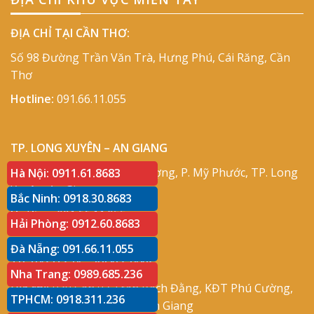
ĐỊA CHỈ TẠI CẦN THƠ:
Số 98 Đường Trần Văn Trà, Hưng Phú, Cái Răng, Cần
Thơ
Hotline:
091.66.11.055
TP. LONG XUYÊN – AN GIANG
Địa chỉ:
Số 417 Phạm Cự Lượng, P. Mỹ Phước, TP. Long
Hà Nội: 0911.61.8683
Xuyên, An Giang
Bắc Ninh: 0918.30.8683
Hotline:
091.66.11.055
Hải Phòng: 0912.60.8683
Đà Nẵng: 091.66.11.055
TP. RẠCH GIÁ – KIÊN GIANG
Nha Trang: 0989.685.236
Địa chỉ:
P30 Căn 07 Trần Bạch Đằng, KĐT Phú Cường,
TPHCM: 0918.311.236
P. An Hòa, TP. Rạch Giá, Kiên Giang