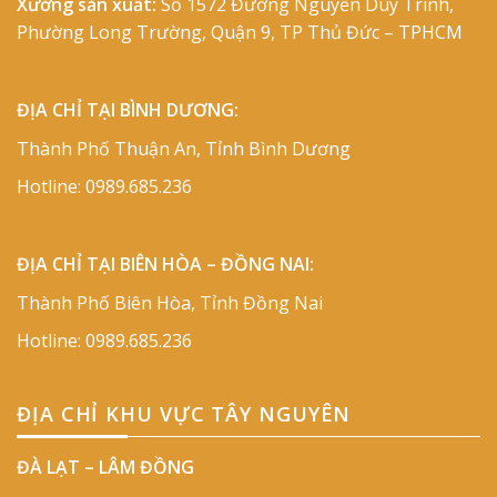
Xưởng sản xuất:
Số 1572 Đường Nguyễn Duy Trinh,
Phường Long Trường, Quận 9, TP Thủ Đức – TPHCM
ĐỊA CHỈ TẠI BÌNH DƯƠNG:
Thành Phố Thuận An, Tỉnh Bình Dương
Hotline:
0989.685.236
ĐỊA CHỈ TẠI BIÊN HÒA – ĐỒNG NAI:
Thành Phố Biên Hòa, Tỉnh Đồng Nai
Hotline:
0989.685.236
ĐỊA CHỈ KHU VỰC TÂY NGUYÊN
ĐÀ LẠT – LÂM ĐỒNG