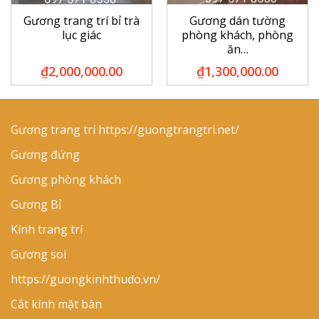
Gương trang trí bỉ trà
Gương dán tường
lục giác
phòng khách, phòng
ăn…
₫
2,000,000.00
₫
1,300,000.00
Gương trang trí
https://guongtrangtri.net/
Gương đứng
Gương phòng khách
Gương Bỉ
Kính trang trí
Gương soi
https://guongkinhthudo.vn/
Cắt kính mặt bàn