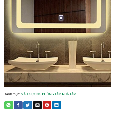
Danh mục:
MẪU GƯƠNG PHÒNG TẮM NHÀ TẮM