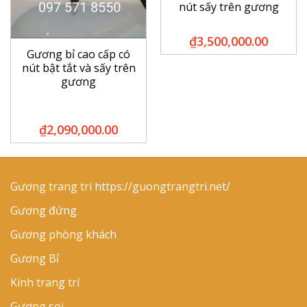
nút sấy trên gương
₫
3,500,000.00
Gương bỉ cao cấp có
nút bật tắt và sấy trên
gương
₫
2,090,000.00
Gương trang trí
https://guongtrangtri.net/
Gương đứng
Gương phòng khách
Gương Bỉ
Kính trang trí
Gương soi