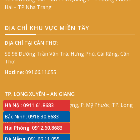
Hải – TP Nha Trang
ĐỊA CHỈ KHU VỰC MIỀN TÂY
ĐỊA CHỈ TẠI CẦN THƠ:
Số 98 Đường Trần Văn Trà, Hưng Phú, Cái Răng, Cần
Thơ
Hotline:
091.66.11.055
TP. LONG XUYÊN – AN GIANG
Địa chỉ:
Số 417 Phạm Cự Lượng, P. Mỹ Phước, TP. Long
Hà Nội: 0911.61.8683
Xuyên, An Giang
Bắc Ninh: 0918.30.8683
Hotline:
091.66.11.055
Hải Phòng: 0912.60.8683
Đà Nẵng: 091.66.11.055