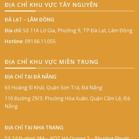
ĐỊA CHỈ KHU VỰC TÂY NGUYÊN
ĐÀ LẠT – LÂM ĐỒNG
Địa chỉ:
Số 11A Lữ Gia, Phường 9, TP Đà Lạt, Lâm Đồng
Hotline
:
091.66.11.055
ĐỊA CHỈ KHU VỰC MIỀN TRUNG
ĐỊA CHỈ TẠI ĐÀ NẴNG
63 Hoàng Sĩ Khải, Quận Sơn Trà, Đà Nẵng
110 Đường 29/3, Phường Hòa Xuân, Quận Cẩm Lệ, Đà
Nẵng
ĐỊA CHỈ TẠI NHA TRANG:
Số 24 Đường 18A – KDT Hà Quang 2 – Phường Phước