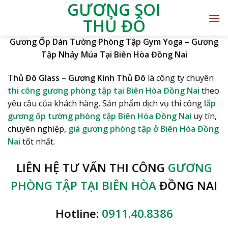
GƯƠNG SOI
THỦ ĐÔ
Gương Ốp Dán Tường Phòng Tập Gym Yoga – Gương
Tập Nhảy Múa Tại Biên Hòa Đồng Nai
T
hủ Đô Glass
–
Gương Kính Thủ Đô
là công ty chuyên
thi công gương phòng tập tại Biên Hòa Đồng Nai
theo
yêu cầu của khách hàng. Sản phẩm dịch vụ thi công
lắp
gương ốp tường phòng tập Biên Hòa Đồng Nai
uy tín,
chuyên nghiệp,
giá gương phòng tập ở Biên Hòa Đồng
Nai
tốt nhất.
LIÊN HỆ TƯ VẤN THI CÔNG
GƯƠNG
PHÒNG TẬP TẠI BIÊN HÒA
ĐỒNG NAI
Hotline:
0911.40.8386