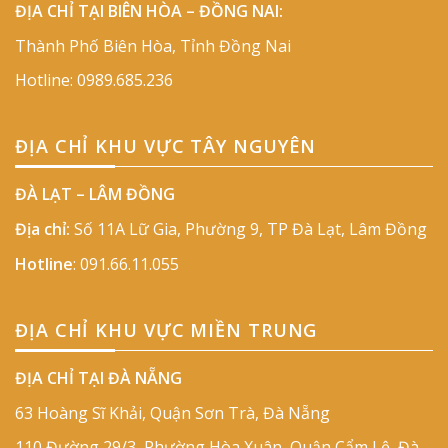
ĐỊA CHỈ TẠI BIÊN HÒA – ĐỒNG NAI:
Thành Phố Biên Hòa, Tỉnh Đồng Nai
Hotline:
0989.685.236
ĐỊA CHỈ KHU VỰC TÂY NGUYÊN
ĐÀ LẠT – LÂM ĐỒNG
Địa chỉ:
Số 11A Lữ Gia, Phường 9, TP Đà Lạt, Lâm Đồng
Hotline
:
091.66.11.055
ĐỊA CHỈ KHU VỰC MIỀN TRUNG
ĐỊA CHỈ TẠI ĐÀ NẴNG
63 Hoàng Sĩ Khải, Quận Sơn Trà, Đà Nẵng
110 Đường 29/3, Phường Hòa Xuân, Quận Cẩm Lệ, Đà