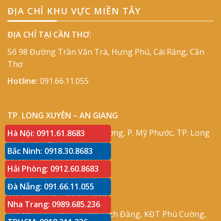
ĐỊA CHỈ KHU VỰC MIỀN TÂY
ĐỊA CHỈ TẠI CẦN THƠ:
Số 98 Đường Trần Văn Trà, Hưng Phú, Cái Răng, Cần
Thơ
Hotline:
091.66.11.055
TP. LONG XUYÊN – AN GIANG
Địa chỉ:
Số 417 Phạm Cự Lượng, P. Mỹ Phước, TP. Long
Hà Nội: 0911.61.8683
Xuyên, An Giang
Bắc Ninh: 0918.30.8683
Hotline:
091.66.11.055
Hải Phòng: 0912.60.8683
Đà Nẵng: 091.66.11.055
TP. RẠCH GIÁ – KIÊN GIANG
Nha Trang: 0989.685.236
Địa chỉ:
P30 Căn 07 Trần Bạch Đằng, KĐT Phú Cường,