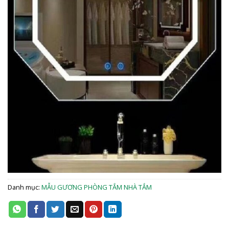
Danh mục:
MẪU GƯƠNG PHÒNG TẮM NHÀ TẮM