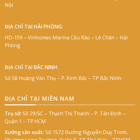
Nội
ĐỊA CHỈ TẠI HẢI PHÒNG:
HD-159 – Vinhomes Marina Cầu Rào – Lê Chân – Hải
Phòng
ĐỊA CHỈ TẠI BẮC NINH:
Số 58 Hoàng Văn Thụ – P. Kinh Bắc – TP Bắc Ninh
ĐỊA CHỈ TẠI MIỀN NAM
Trụ sở
: Số 29/5C – Thạch Thị Thanh – P. Tân Định –
Quận 1 – TP.HCM
Xưởng sản xuất:
Số 1572 Đường Nguyễn Duy Trinh,
Phường Long Trường, Quận 9, TP Thủ Đức – TPHCM