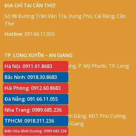
ĐỊA CHỈ TẠI CẦN THƠ:
Số 98 Đường Trần Văn Trà, Hưng Phú, Cái Răng, Cần
Thơ
Hotline:
091.66.11.055
TP. LONG XUYÊN – AN GIANG
Địa chỉ:
Số 417 Phạm Cự Lượng, P. Mỹ Phước, TP. Long
Hà Nội: 0911.61.8683
Xuyên, An Giang
Bắc Ninh: 0918.30.8683
Hotline:
091.66.11.055
Hải Phòng: 0912.60.8683
Đà Nẵng: 091.66.11.055
TP. RẠCH GIÁ – KIÊN GIANG
Nha Trang: 0989.685.236
Địa chỉ:
P30 Căn 07 Trần Bạch Đằng, KĐT Phú Cường,
TPHCM: 0918.311.236
P. An Hòa, TP. Rạch Giá, Kiên Giang
Biên Hòa-Bình Dương: 0989.685.236
Hotline:
091.66.11.055