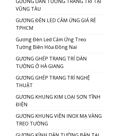
GƯƠNG DÁN TƯỜNG TRANG TRÍ TẠI
VŨNG TÀU
GƯƠNG ĐÈN LED CẢM ỨNG GIÁ RẺ
TPHCM
Gương Đèn Led Cảm Ứng Treo
Tường Biên Hòa Đồng Nai
GƯƠNG GHÉP TRANG TRÍ DÁN
TƯỜNG Ở HÀ GIANG
GƯƠNG GHÉP TRANG TRÍ NGHỆ
THUẬT
GƯƠNG KHUNG KIM LOẠI SƠN TĨNH
ĐIỆN
GƯƠNG KHUNG VIỀN INOX MẠ VÀNG
TREO TƯỜNG
GƯƠNG KÍNH DÁN TƯỜNG BÁN TẠI