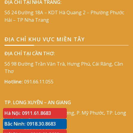
ĐỊA CHỈ TẠI NHA TRANG:
Số 24 Đường 18A – KDT Hà Quang 2 – Phường Phước
Hải – TP Nha Trang
ĐỊA CHỈ KHU VỰC MIỀN TÂY
ĐỊA CHỈ TẠI CẦN THƠ:
Số 98 Đường Trần Văn Trà, Hưng Phú, Cái Răng, Cần
Thơ
Hotline:
091.66.11.055
TP. LONG XUYÊN – AN GIANG
Địa chỉ:
Số 417 Phạm Cự Lượng, P. Mỹ Phước, TP. Long
Hà Nội: 0911.61.8683
Xuyên, An Giang
Bắc Ninh: 0918.30.8683
Hotline:
091.66.11.055