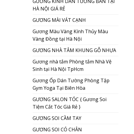
GƯƠNG KÍNH DÁN TƯỜNG BÁN TẠI
HÀ NỘI GIÁ RẺ
GƯƠNG MÀI VÁT CẠNH
Gương Màu Vàng Kính Thủy Màu
Vàng Đồng tại Hà Nội
GƯƠNG NHÀ TẮM KHUNG GỖ NHỰA
Gương nhà tắm Phòng tắm Nhà Vệ
Sinh tại Hà Nội TpHcm
Gương Ốp Dán Tường Phòng Tập
Gym Yoga Tại Biên Hòa
GƯƠNG SALON TÓC { Gương Soi
Tiệm Cắt Tóc Giá Rẻ }
GƯƠNG SOI CẦM TAY
GƯƠNG SOI CÓ CHÂN