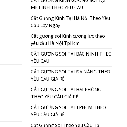
CẮT GƯƠNG KÍNH GƯƠNG SOI TẠI
MÊ LINH THEO YÊU CẦU
Cắt Gương Kính Tại Hà Nội Theo Yêu
Cầu Lấy Ngay
Cắt gương soi Kính cường lực theo
yêu cầu Hà Nội TpHcm
CẮT GƯƠNG SOI TẠI BẮC NINH THEO
YÊU CẦU
CẮT GƯƠNG SOI TẠI ĐÀ NẴNG THEO
YÊU CẦU GIÁ RẺ
CẮT GƯƠNG SOI TẠI HẢI PHÒNG
THEO YÊU CẦU GIÁ RẺ
CẮT GƯƠNG SOI TẠI TPHCM THEO
YÊU CẦU GIÁ RẺ
Cắt Gương Soi Theo Yêu Cầu Tại