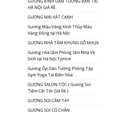
GƯƠNG KÍNH DÁN TƯỜNG BÁN TẠI
HÀ NỘI GIÁ RẺ
GƯƠNG MÀI VÁT CẠNH
Gương Màu Vàng Kính Thủy Màu
Vàng Đồng tại Hà Nội
GƯƠNG NHÀ TẮM KHUNG GỖ NHỰA
Gương nhà tắm Phòng tắm Nhà Vệ
Sinh tại Hà Nội TpHcm
Gương Ốp Dán Tường Phòng Tập
Gym Yoga Tại Biên Hòa
GƯƠNG SALON TÓC { Gương Soi
Tiệm Cắt Tóc Giá Rẻ }
GƯƠNG SOI CẦM TAY
GƯƠNG SOI CÓ CHÂN