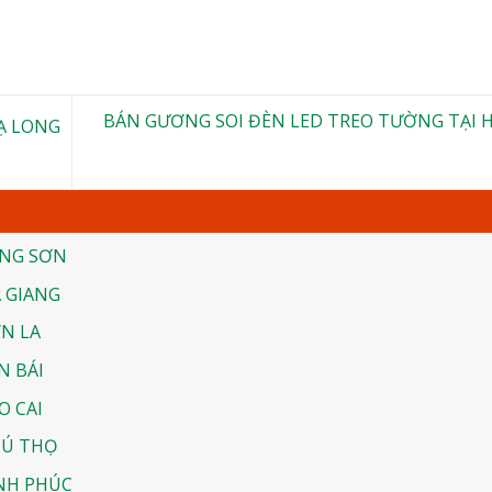
BÁN GƯƠNG SOI ĐÈN LED TREO TƯỜNG TẠI 
Ạ LONG
ẠNG SƠN
 GIANG
N LA
N BÁI
O CAI
HÚ THỌ
ĨNH PHÚC