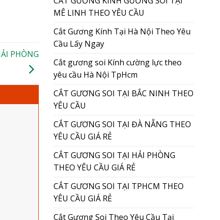
CẮT GƯƠNG KÍNH GƯƠNG SOI TẠI
MÊ LINH THEO YÊU CẦU
Cắt Gương Kính Tại Hà Nội Theo Yêu
Cầu Lấy Ngay
HẢI PHÒNG
Cắt gương soi Kính cường lực theo
yêu cầu Hà Nội TpHcm
CẮT GƯƠNG SOI TẠI BẮC NINH THEO
YÊU CẦU
CẮT GƯƠNG SOI TẠI ĐÀ NẴNG THEO
YÊU CẦU GIÁ RẺ
CẮT GƯƠNG SOI TẠI HẢI PHÒNG
THEO YÊU CẦU GIÁ RẺ
CẮT GƯƠNG SOI TẠI TPHCM THEO
YÊU CẦU GIÁ RẺ
Cắt Gương Soi Theo Yêu Cầu Tại